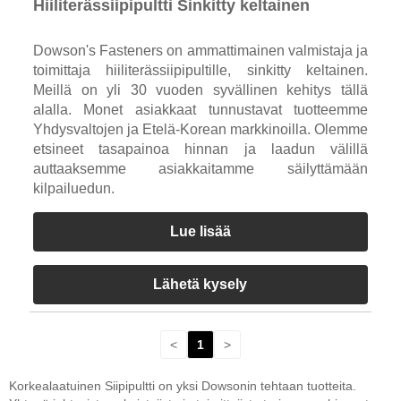
Hiiliterässiipipultti Sinkitty keltainen
Dowson's Fasteners on ammattimainen valmistaja ja
toimittaja hiiliterässiipipultille, sinkitty keltainen.
Meillä on yli 30 vuoden syvällinen kehitys tällä
alalla. Monet asiakkaat tunnustavat tuotteemme
Yhdysvaltojen ja Etelä-Korean markkinoilla. Olemme
etsineet tasapainoa hinnan ja laadun välillä
auttaaksemme asiakkaitamme säilyttämään
kilpailuedun.
Lue lisää
Lähetä kysely
<
1
>
Korkealaatuinen Siipipultti on yksi Dowsonin tehtaan tuotteita.