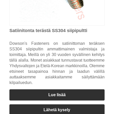
Satiinitonta terästä SS304 siipipultti
Dowson's Fasteners on satiinittoman teräksen
SS304 siipipultin ammattimainen valmistaja ja
toimittaja. Meillä on yli 30 vuoden syvällinen kehitys
tällä alalla. Monet asiakkaat tunnustavat tuotteemme
Yhdysvaltojen ja Etelä-Korean markkinoilla. Olemme
etsineet tasapainoa hinnan ja laadun välillä
auttaaksemme asiakkaitamme säilyttämään
kilpailuedun.
Lue lisää
Lähetä kysely