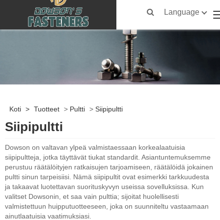
Language
Koti
>
Tuotteet
>
Pultti
>
Siipipultti
Siipipultti
Dowson on valtavan ylpeä valmistaessaan korkealaatuisia
siipipultteja, jotka täyttävät tiukat standardit. Asiantuntemuksemme
perustuu räätälöityjen ratkaisujen tarjoamiseen, räätälöidä jokainen
pultti sinun tarpeisiisi. Nämä siipipultit ovat esimerkki tarkkuudesta
ja takaavat luotettavan suorituskyvyn useissa sovelluksissa. Kun
valitset Dowsonin, et saa vain pulttia; sijoitat huolellisesti
valmistettuun huipputuotteeseen, joka on suunniteltu vastaamaan
ainutlaatuisia vaatimuksiasi.