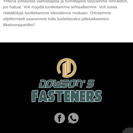
Yhtenä johtavista valmistajista ja toimittajista tarjoamme hinnaston,
jos haluat. Voit myydä tuotteitamme tehtaallamme. Voit ostaa
räätälöityjä tuotteitamme ideoidenne mukaan. Odotamme
vilpittömästi saavamme tulla luotettavaksi pitkäaikaiseksi
liikekumppaniksi!