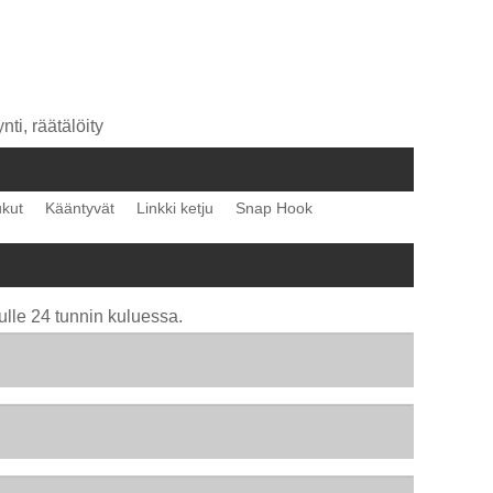
ti, räätälöity
kut
Kääntyvät
Linkki ketju
Snap Hook
ulle 24 tunnin kuluessa.