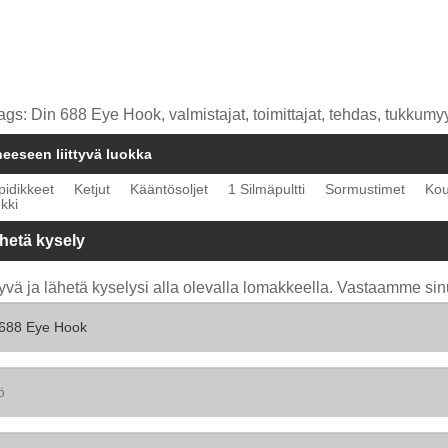
ags: Din 688 Eye Hook, valmistajat, toimittajat, tehdas, tukkumyyn
heeseen liittyvä luokka
ipidikkeet
Ketjut
Kääntösoljet
1 Silmäpultti
Sormustimet
Kou
nkki
hetä kysely
yvä ja lähetä kyselysi alla olevalla lomakkeella. Vastaamme sin