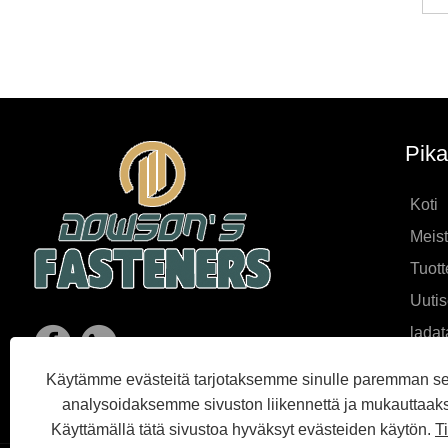
Pika
Koti
Meis
Tuott
Uutis
ladat
Lähet
Käytämme evästeitä tarjotaksemme sinulle paremman s
Ota m
analysoidaksemme sivuston liikennettä ja mukauttaak
Käyttämällä tätä sivustoa hyväksyt evästeiden käytön.
T