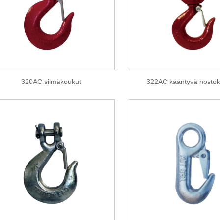
320AC silmäkoukut
322AC kääntyvä nosto