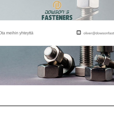
Ota meihin yhteyttä
oliver@dowsonfas