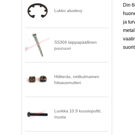
Din 6
Lukko aluslevy
huone
ja tu
metal
vaati
SS304 laippapäällinen
suori
puuruuvi
Hiiliteräs, nelikulmainen
hitsausmutteri
Luokka 10.9 kuusiopultti,
musta