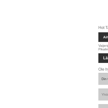
Hot T
Ai
Vaijer
Pikali
Lä
Ole h