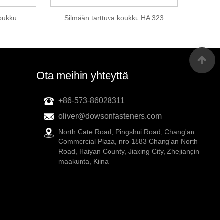
oukku
Silmään tarttuva koukku HA 323
Ota meihin yhteyttä
+86-573-86028311
oliver@dowsonfasteners.com
North Gate Road, Pingshui Road, Chang'an
Commercial Plaza, nro 1883 Chang'an North
Road, Haiyan County, Jiaxing City, Zhejiangin
maakunta, Kiina