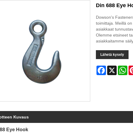
Din 688 Eye H
Dowson's Fasteners
toimittaja. Meillä on
asiakkaat tunnustav
Olemme etsineet ta
asiakkaitamme säil
Lähetä kysely
Facebook
X
Wh
otteen Kuvaus
688 Eye Hook