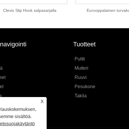
Clevis Slip Hook salpasarjalla
Eurooppalainen turvak
navigointi
Tuotteet
Pultti
tä
Mutteri
eet
Ruuvi
et
Pesukone
a
Takila
X
ä kysely
elauskokemuksen,
eihin yhteyttä
semme sisältöä.
ietosuojakäytäntö