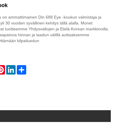
ook
 on ammattimainen Din 688 Eye -koukun valmistaja ja
 yli 30 vuoden syvällinen kehitys tällä alalla. Monet
at tuotteemme Yhdysvaltojen ja Etelä-Korean markkinoilla.
sapainoa hinnan ja laadun välillä auttaaksemme
yttämään kilpailuedun
atsApp
Pinterest
LinkedIn
Share