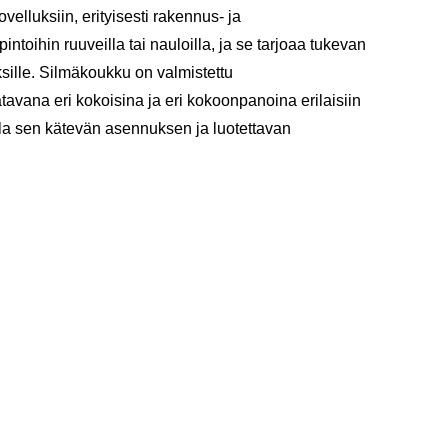
ovelluksiin, erityisesti rakennus- ja
intoihin ruuveilla tai nauloilla, ja se tarjoaa tukevan
yksille. Silmäkoukku on valmistettu
saatavana eri kokoisina ja eri kokoonpanoina erilaisiin
illa sen kätevän asennuksen ja luotettavan