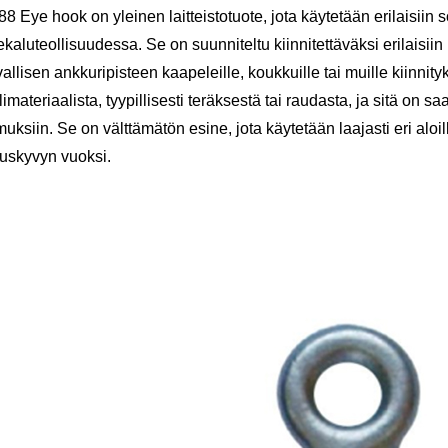
88 Eye hook on yleinen laitteistotuote, jota käytetään erilaisiin s
kaluteollisuudessa. Se on suunniteltu kiinnitettäväksi erilaisiin p
rvallisen ankkuripisteen kaapeleille, koukkuille tai muille kiinnit
limateriaalista, tyypillisesti teräksestä tai raudasta, ja sitä on 
muksiin. Se on välttämätön esine, jota käytetään laajasti eri alo
tuskyvyn vuoksi.