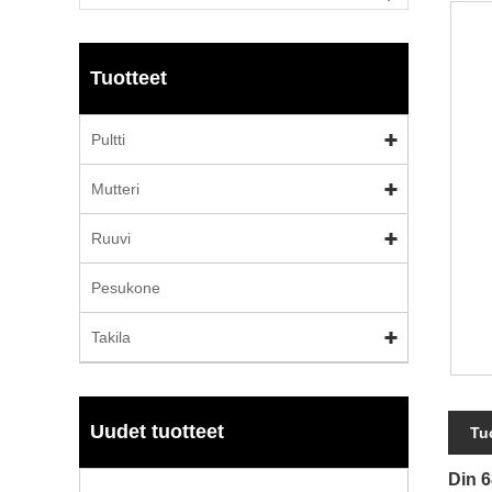
Tuotteet
Pultti
Mutteri
Ruuvi
Pesukone
Takila
Uudet tuotteet
Tu
Din 