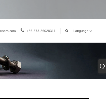
teners.com
+86-573-86028311
Language