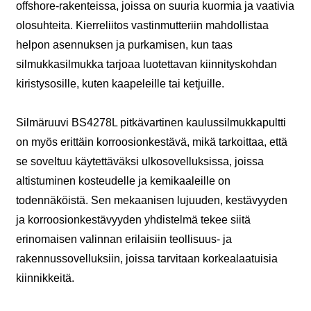
offshore-rakenteissa, joissa on suuria kuormia ja vaativia
olosuhteita. Kierreliitos vastinmutteriin mahdollistaa
helpon asennuksen ja purkamisen, kun taas
silmukkasilmukka tarjoaa luotettavan kiinnityskohdan
kiristysosille, kuten kaapeleille tai ketjuille.
Silmäruuvi BS4278L pitkävartinen kaulussilmukkapultti
on myös erittäin korroosionkestävä, mikä tarkoittaa, että
se soveltuu käytettäväksi ulkosovelluksissa, joissa
altistuminen kosteudelle ja kemikaaleille on
todennäköistä. Sen mekaanisen lujuuden, kestävyyden
ja korroosionkestävyyden yhdistelmä tekee siitä
erinomaisen valinnan erilaisiin teollisuus- ja
rakennussovelluksiin, joissa tarvitaan korkealaatuisia
kiinnikkeitä.