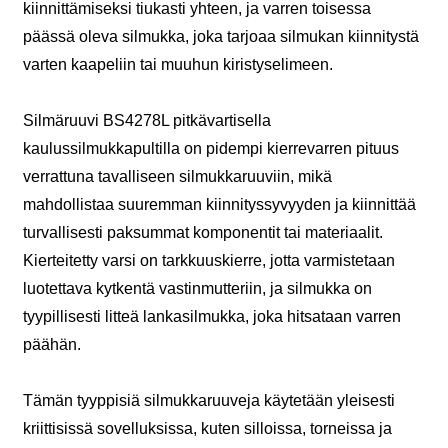
kiinnittämiseksi tiukasti yhteen, ja varren toisessa
päässä oleva silmukka, joka tarjoaa silmukan kiinnitystä
varten kaapeliin tai muuhun kiristyselimeen.
Silmäruuvi BS4278L pitkävartisella
kaulussilmukkapultilla on pidempi kierrevarren pituus
verrattuna tavalliseen silmukkaruuviin, mikä
mahdollistaa suuremman kiinnityssyvyyden ja kiinnittää
turvallisesti paksummat komponentit tai materiaalit.
Kierteitetty varsi on tarkkuuskierre, jotta varmistetaan
luotettava kytkentä vastinmutteriin, ja silmukka on
tyypillisesti litteä lankasilmukka, joka hitsataan varren
päähän.
Tämän tyyppisiä silmukkaruuveja käytetään yleisesti
kriittisissä sovelluksissa, kuten silloissa, torneissa ja