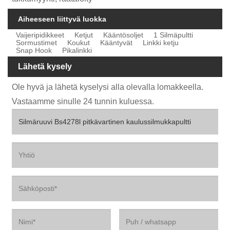
Aiheeseen liittyvä luokka
Vaijeripidikkeet
Ketjut
Kääntösoljet
1 Silmäpultti
Sormustimet
Koukut
Kääntyvät
Linkki ketju
Snap Hook
Pikalinkki
Lähetä kysely
Ole hyvä ja lähetä kyselysi alla olevalla lomakkeella.
Vastaamme sinulle 24 tunnin kuluessa.