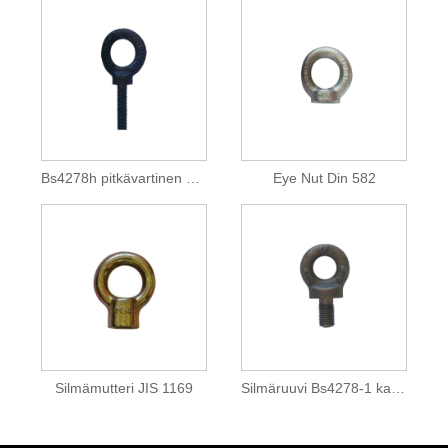
Bs4278h pitkävartinen Dynamo Eyebolt
Eye Nut Din 582
Silmämutteri JIS 1169
Silmäruuvi Bs4278-1 kaulussilmukkapultti