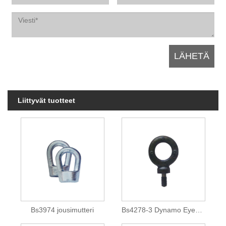
Liittyvät tuotteet
Bs3974 jousimutteri
Bs4278-3 Dynamo Eyebolt