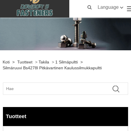
Language
Koti
>
Tuotteet
>
Takila
>
1 Silmäpultti
>
Silmäruuvi Bs4278l Pitkävartinen Kaulussilmukkapultti
Tuotteet