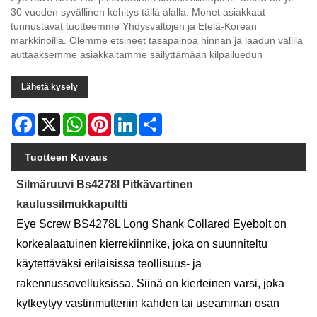
30 vuoden syvällinen kehitys tällä alalla. Monet asiakkaat
tunnustavat tuotteemme Yhdysvaltojen ja Etelä-Korean
markkinoilla. Olemme etsineet tasapainoa hinnan ja laadun välillä
auttaaksemme asiakkaitamme säilyttämään kilpailuedun
Lähetä kysely
Facebook
X
WhatsApp
Pinterest
LinkedIn
Share
Tuotteen Kuvaus
Silmäruuvi Bs4278l Pitkävartinen
kaulussilmukkapultti
Eye Screw BS4278L Long Shank Collared Eyebolt on
korkealaatuinen kierrekiinnike, joka on suunniteltu
käytettäväksi erilaisissa teollisuus- ja
rakennussovelluksissa. Siinä on kierteinen varsi, joka
kytkeytyy vastinmutteriin kahden tai useamman osan