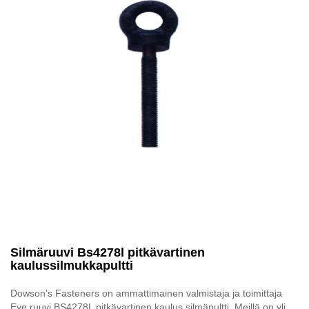
Silmäruuvi Bs4278l pitkävartinen
kaulussilmukkapultti
Dowson's Fasteners on ammattimainen valmistaja ja toimittaja
Eye ruuvi BS4278L pitkävartinen kaulus silmäpultti. Meillä on yli