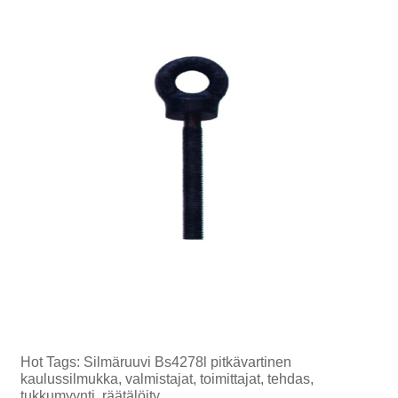
Hot Tags: Silmäruuvi Bs4278l pitkävartinen
kaulussilmukka, valmistajat, toimittajat, tehdas,
tukkumyynti, räätälöity