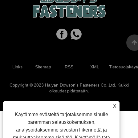
Links
Sitemap
RSS
XML
Tietosuojakäyt
Copyright © 2023 Haiyan Dowson's Fasteners Co,.Ltd. Kaikki
oikeudet pidätetään.
X
Käytämme evästeitä tarjotaksemme sinulle
paremman selauskokemuksen,
analysoidaksemme sivuston liikennettä ja
mukauttaaksemme sisältöä. Käyttämällä tätä