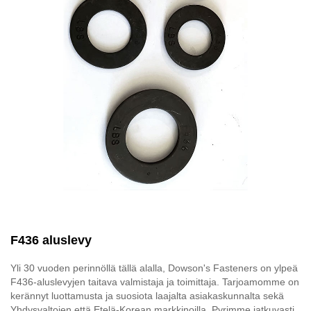
F436 aluslevy
Yli 30 vuoden perinnöllä tällä alalla, Dowson's Fasteners on ylpeä
F436-aluslevyjen taitava valmistaja ja toimittaja. Tarjoamomme on
kerännyt luottamusta ja suosiota laajalta asiakaskunnalta sekä
Yhdysvaltojen että Etelä-Korean markkinoilla. Pyrimme jatkuvasti