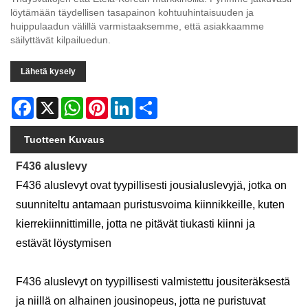
löytämään täydellisen tasapainon kohtuuhintaisuuden ja
huippulaadun välillä varmistaaksemme, että asiakkaamme
säilyttävät kilpailuedun.
Lähetä kysely
Facebook
X
WhatsApp
Pinterest
LinkedIn
Share
Tuotteen Kuvaus
F436 aluslevy
F436 aluslevyt ovat tyypillisesti jousialuslevyjä, jotka on
suunniteltu antamaan puristusvoima kiinnikkeille, kuten
kierrekiinnittimille, jotta ne pitävät tiukasti kiinni ja
estävät löystymisen
F436 aluslevyt on tyypillisesti valmistettu jousiteräksestä
ja niillä on alhainen jousinopeus, jotta ne puristuvat