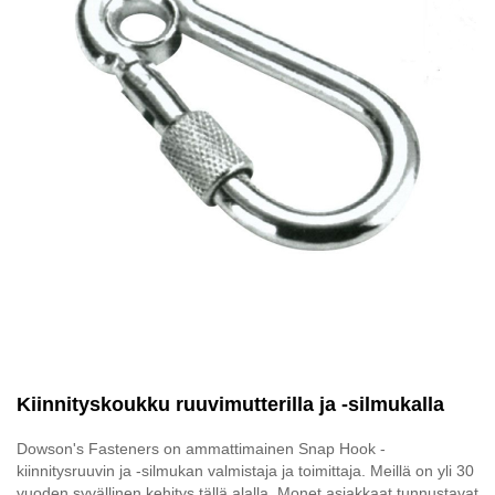
Kiinnityskoukku ruuvimutterilla ja -silmukalla
Dowson's Fasteners on ammattimainen Snap Hook -
kiinnitysruuvin ja -silmukan valmistaja ja toimittaja. Meillä on yli 30
vuoden syvällinen kehitys tällä alalla. Monet asiakkaat tunnustavat