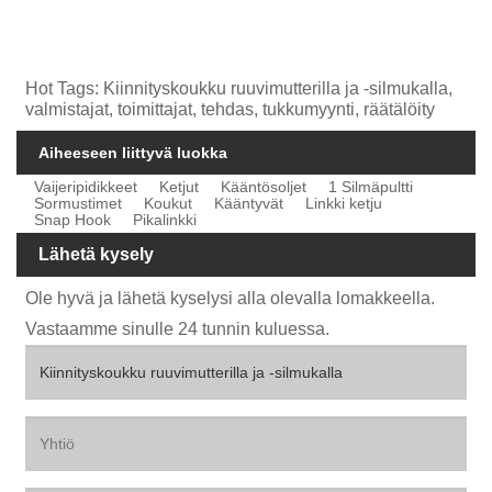
Hot Tags: Kiinnityskoukku ruuvimutterilla ja -silmukalla,
valmistajat, toimittajat, tehdas, tukkumyynti, räätälöity
Aiheeseen liittyvä luokka
Vaijeripidikkeet
Ketjut
Kääntösoljet
1 Silmäpultti
Sormustimet
Koukut
Kääntyvät
Linkki ketju
Snap Hook
Pikalinkki
Lähetä kysely
Ole hyvä ja lähetä kyselysi alla olevalla lomakkeella.
Vastaamme sinulle 24 tunnin kuluessa.