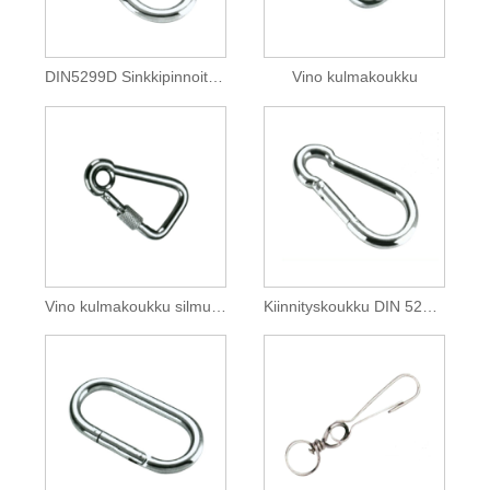
DIN5299D Sinkkipinnoitettu napsautuskoukku ruuvilla
Vino kulmakoukku
Vino kulmakoukku silmukalla
Kiinnityskoukku DIN 5299 C