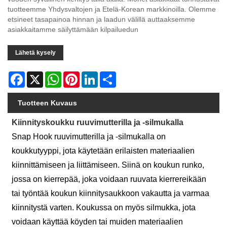
tuotteemme Yhdysvaltojen ja Etelä-Korean markkinoilla. Olemme
etsineet tasapainoa hinnan ja laadun välillä auttaaksemme
asiakkaitamme säilyttämään kilpailuedun
Lähetä kysely
Facebook
X
WhatsApp
Pinterest
LinkedIn
Share
Tuotteen Kuvaus
Kiinnityskoukku ruuvimutterilla ja -silmukalla
Snap Hook ruuvimutterilla ja -silmukalla on
koukkutyyppi, jota käytetään erilaisten materiaalien
kiinnittämiseen ja liittämiseen. Siinä on koukun runko,
jossa on kierrepää, joka voidaan ruuvata kierrereikään
tai työntää koukun kiinnitysaukkoon vakautta ja varmaa
kiinnitystä varten. Koukussa on myös silmukka, jota
voidaan käyttää köyden tai muiden materiaalien