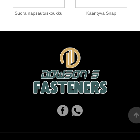
Suora napsautuskoukku
Kääntyvä Snap