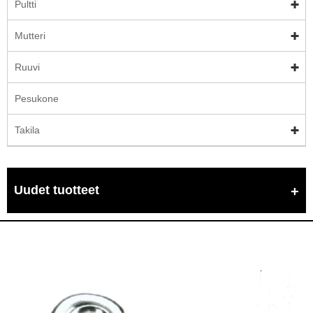
Pultti
Mutteri
Ruuvi
Pesukone
Takila
Uudet tuotteet