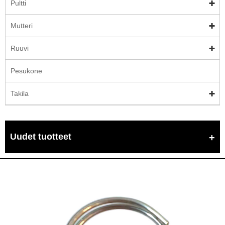
Pultti
Mutteri
Ruuvi
Pesukone
Takila
Uudet tuotteet