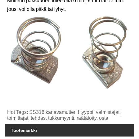
Mutterin paksuuden tulee olla 6 mm, 8 mm tai 12 mm.
jousi voi olla pitkä tai lyhyt.
Hot Tags: SS316 kanavamutteri I tyyppi, valmistajat,
toimittajat, tehdas, tukkumyynti, räätälöity, osta
Tuotemerkki