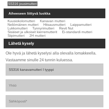
SS316 jousimutteri
Aiheeseen liittyvä luokka
Kuusiokolomutteri
Kanavan mutteri
Neliömäinen mutteri
Hitsausmutteri
Laippamutteri
Lukkomutteri
Tynnyrimutteri
Revit Nut
Sisäiset ja ulkoiset kierremutterit
Ei-standardi mutteri
Siipimutteri
2H mutteri
Lähetä kysely
Ole hyvä ja lähetä kyselysi alla olevalla lomakkeella.
Vastaamme sinulle 24 tunnin kuluessa.