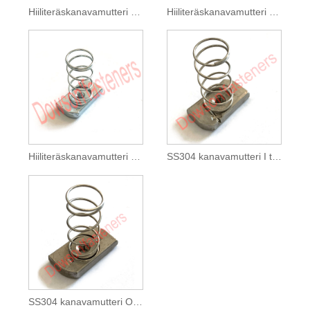
Hiiliteräskanavamutteri HDG sinkitty jousi
Hiiliteräskanavamutteri kartiojousella, sinkkipinnoitettu keltainen
Hiiliteräskanavamutteri sinkitty
SS304 kanavamutteri I tyyppi
SS304 kanavamutteri O-tyyppi