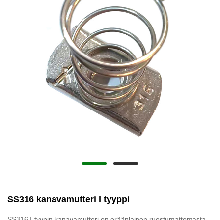
SS316 kanavamutteri I tyyppi
SS316 I-tyypin kanavamutteri on eräänlainen ruostumattomasta