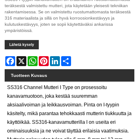
teräksestä valmistettu mutteri, jota käytetään yleisesti tekniikan
rakentamisessa. Se on valmistettu ruostumattomasta teräksestä
316 materiaalista ja sillä on hyvä korroosionkestävyys ja
kulutuskestävyys, joten se sopii käytettäväksi ankarissa
ympäristöissä.
Lähetä kysely
Facebook
X
WhatsApp
Pinterest
LinkedIn
Share
Tuotteen Kuvaus
SS316 Channel Mutteri I Type on prosessoitu
kanavamuotoon, joka kestää suuremman
aksiaalivoiman ja leikkausvoiman. Pinta on I-tyypin
käsitelty, mikä parantaa tehokkaasti mutterin tiukkuutta ja
käyttöikää. SS316-kanavamutterilla I on useita eri
ominaisuuksia ja ne voivat täyttää erilaisia ​​vaatimuksia.