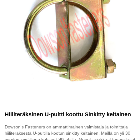
Hiiliteräksinen U-pultti koottu Sinkitty keltainen
Dowson's Fasteners on ammattimainen valmistaja ja toimittaja
hiiliteräksestä U-pultilla kootun sinkitty keltainen. Meillä on yli 30
vuoden syvällinen kehitys tällä alalla. Monet asiakkaat tunnustavat