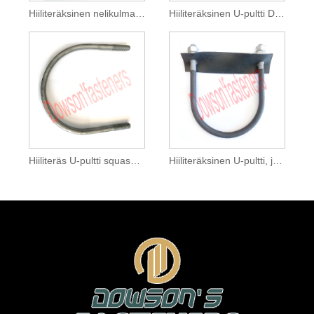
Hiiliteräksinen nelikulmainen taivutettu pultti Magni 565
Hiiliteräksinen U-pultti Dacromet
Hiiliteräs U-pultti squash flat HDG
Hiiliteräksinen U-pultti, jossa NEOP ja koottu HDG