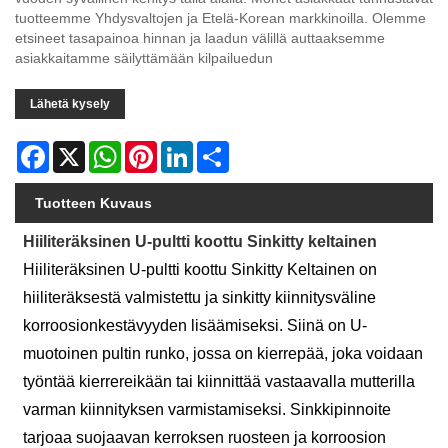
tuotteemme Yhdysvaltojen ja Etelä-Korean markkinoilla. Olemme
etsineet tasapainoa hinnan ja laadun välillä auttaaksemme
asiakkaitamme säilyttämään kilpailuedun
Lähetä kysely
Facebook
X
WhatsApp
Pinterest
LinkedIn
Share
Tuotteen Kuvaus
Hiiliteräksinen U-pultti koottu Sinkitty keltainen
Hiiliteräksinen U-pultti koottu Sinkitty Keltainen on
hiiliteräksestä valmistettu ja sinkitty kiinnitysväline
korroosionkestävyyden lisäämiseksi. Siinä on U-
muotoinen pultin runko, jossa on kierrepää, joka voidaan
työntää kierrereikään tai kiinnittää vastaavalla mutterilla
varman kiinnityksen varmistamiseksi. Sinkkipinnoite
tarjoaa suojaavan kerroksen ruosteen ja korroosion