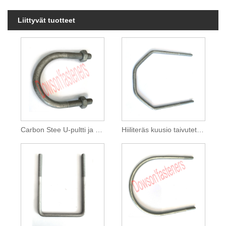
Liittyvät tuotteet
Carbon Stee U-pultti ja mutteri koottu HDG
Hiiliteräs kuusio taivutettu U-pultti HDG