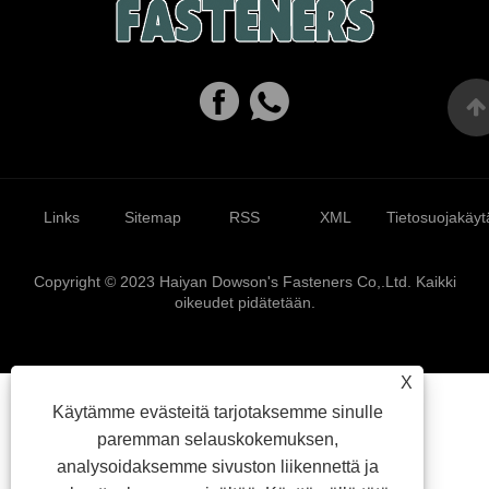
Links
Sitemap
RSS
XML
Tietosuojakäyt
Copyright © 2023 Haiyan Dowson's Fasteners Co,.Ltd. Kaikki
oikeudet pidätetään.
X
Käytämme evästeitä tarjotaksemme sinulle
paremman selauskokemuksen,
analysoidaksemme sivuston liikennettä ja