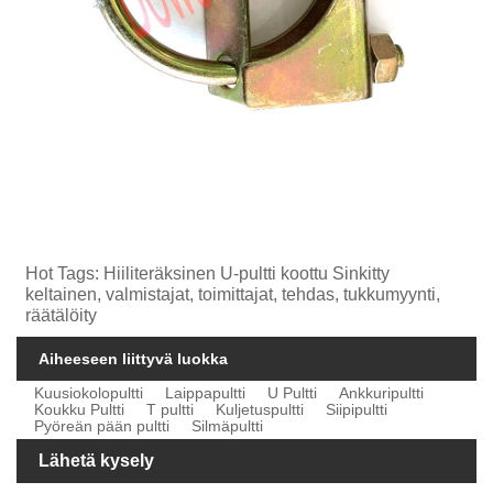
Hot Tags: Hiiliteräksinen U-pultti koottu Sinkitty
keltainen, valmistajat, toimittajat, tehdas, tukkumyynti,
räätälöity
Aiheeseen liittyvä luokka
Kuusiokolopultti
Laippapultti
U Pultti
Ankkuripultti
Koukku Pultti
T pultti
Kuljetuspultti
Siipipultti
Pyöreän pään pultti
Silmäpultti
Lähetä kysely