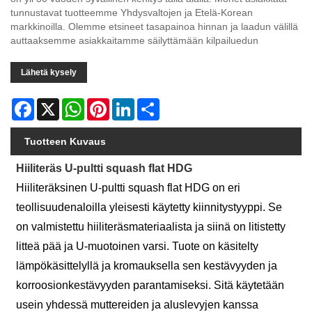
tunnustavat tuotteemme Yhdysvaltojen ja Etelä-Korean
markkinoilla. Olemme etsineet tasapainoa hinnan ja laadun välillä
auttaaksemme asiakkaitamme säilyttämään kilpailuedun
Lähetä kysely
Facebook
X
WhatsApp
Pinterest
LinkedIn
Share
Tuotteen Kuvaus
Hiiliteräs U-pultti squash flat HDG
Hiiliteräksinen U-pultti squash flat HDG on eri
teollisuudenaloilla yleisesti käytetty kiinnitystyyppi. Se
on valmistettu hiiliteräsmateriaalista ja siinä on litistetty
litteä pää ja U-muotoinen varsi. Tuote on käsitelty
lämpökäsittelyllä ja kromauksella sen kestävyyden ja
korroosionkestävyyden parantamiseksi. Sitä käytetään
usein yhdessä muttereiden ja aluslevyjen kanssa