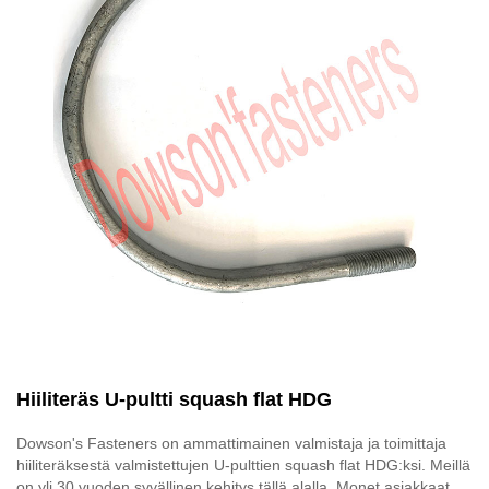
Hiiliteräs U-pultti squash flat HDG
Dowson's Fasteners on ammattimainen valmistaja ja toimittaja
hiiliteräksestä valmistettujen U-pulttien squash flat HDG:ksi. Meillä
on yli 30 vuoden syvällinen kehitys tällä alalla. Monet asiakkaat