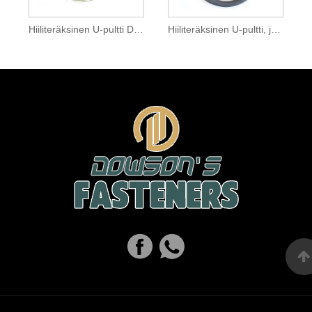
Hiiliteräksinen U-pultti Dacromet
Hiiliteräksinen U-pultti, jossa NEOP ja koottu HDG