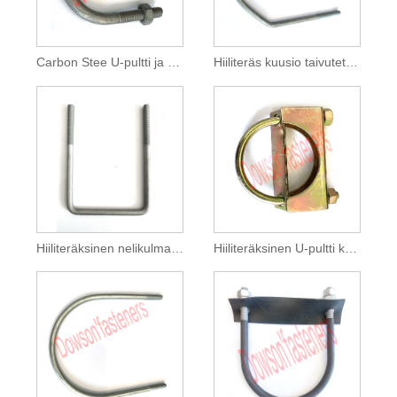
Carbon Stee U-pultti ja mutteri koottu HDG
Hiiliteräs kuusio taivutettu U-pultti HDG
Hiiliteräksinen nelikulmainen taivutettu pultti Magni 565
Hiiliteräksinen U-pultti koottu Sinkitty keltainen