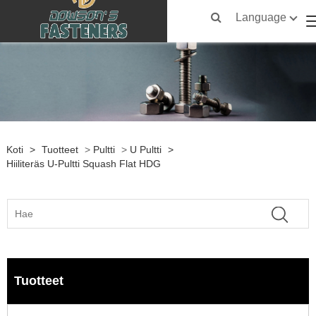
Language
Koti
>
Tuotteet
>
Pultti
>
U Pultti
>
Hiiliteräs U-Pultti Squash Flat HDG
Tuotteet