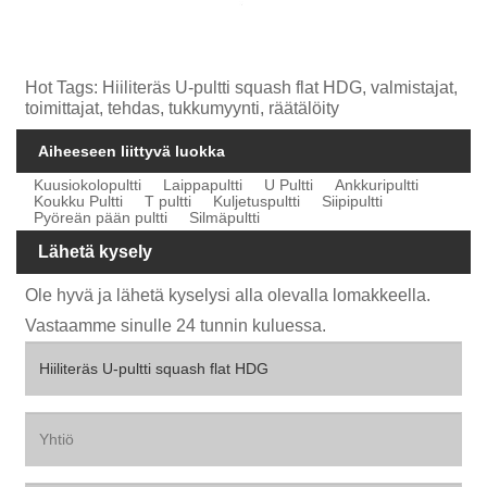
Hot Tags: Hiiliteräs U-pultti squash flat HDG, valmistajat,
toimittajat, tehdas, tukkumyynti, räätälöity
Aiheeseen liittyvä luokka
Kuusiokolopultti
Laippapultti
U Pultti
Ankkuripultti
Koukku Pultti
T pultti
Kuljetuspultti
Siipipultti
Pyöreän pään pultti
Silmäpultti
Lähetä kysely
Ole hyvä ja lähetä kyselysi alla olevalla lomakkeella.
Vastaamme sinulle 24 tunnin kuluessa.